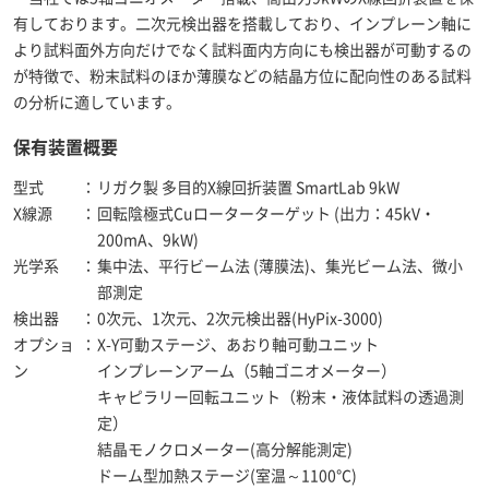
有しております。二次元検出器を搭載しており、インプレーン軸に
より試料面外方向だけでなく試料面内方向にも検出器が可動するの
が特徴で、粉末試料のほか薄膜などの結晶方位に配向性のある試料
の分析に適しています。
保有装置概要
型式
：
リガク製 多目的X線回折装置 SmartLab 9kW
X線源
：
回転陰極式Cuローターターゲット (出力：45kV・
200mA、9kW)
光学系
：
集中法、平行ビーム法 (薄膜法)、集光ビーム法、微小
部測定
検出器
：
0次元、1次元、2次元検出器(HyPix-3000)
オプショ
：
X-Y可動ステージ、あおり軸可動ユニット
ン
インプレーンアーム（5軸ゴニオメーター）
キャピラリー回転ユニット（粉末・液体試料の透過測
定）
結晶モノクロメーター(高分解能測定)
ドーム型加熱ステージ(室温～1100℃)