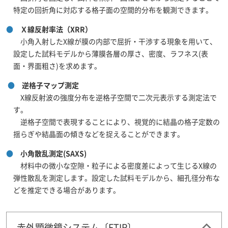
特定の回折角に対応する格子面の空間的分布を観測できます。
●
Ｘ線反射率法（XRR）
小角入射したX線が膜の内部で屈折・干渉する現象を用いて、
設定した試料モデルから薄膜各層の厚さ、密度、ラフネス(表
面・界面粗さ)を求めます。
●
逆格子マップ測定
X線反射波の強度分布を逆格子空間で二次元表示する測定法で
す。
逆格子空間で表現することにより、視覚的に結晶の格子定数の
揺らぎや結晶面の傾きなどを捉えることができます。
●
小角散乱測定(SAXS)
材料中の微小な空隙・粒子による密度差によって生じるX線の
弾性散乱を測定します。設定した試料モデルから、細孔径分布な
どを推定できる場合があります。
赤外顕微鏡システム〔FTIR〕