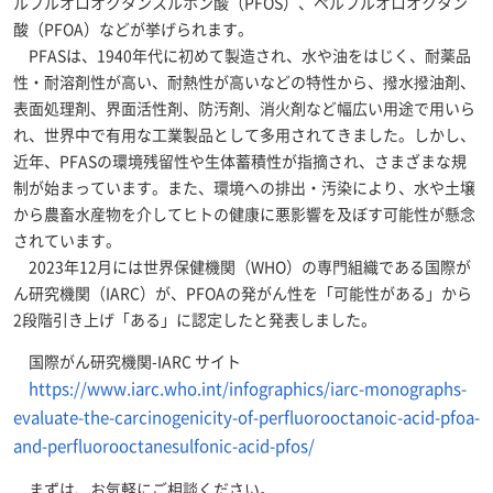
ルフルオロオクタンスルホン酸（PFOS）、ペルフルオロオクタン
酸（PFOA）などが挙げられます。
PFASは、1940年代に初めて製造され、水や油をはじく、耐薬品
性・耐溶剤性が高い、耐熱性が高いなどの特性から、撥水撥油剤、
表面処理剤、界面活性剤、防汚剤、消火剤など幅広い用途で用いら
れ、世界中で有用な工業製品として多用されてきました。しかし、
近年、PFASの環境残留性や生体蓄積性が指摘され、さまざまな規
制が始まっています。また、環境への排出・汚染により、水や土壌
から農畜水産物を介してヒトの健康に悪影響を及ぼす可能性が懸念
されています。
2023年12月には世界保健機関（WHO）の専門組織である国際が
ん研究機関（IARC）が、PFOAの発がん性を「可能性がある」から
2段階引き上げ「ある」に認定したと発表しました。
国際がん研究機関-IARC サイト
https://www.iarc.who.int/infographics/iarc-monographs-
evaluate-the-carcinogenicity-of-perfluorooctanoic-acid-pfoa-
and-perfluorooctanesulfonic-acid-pfos/
まずは、お気軽にご相談ください。