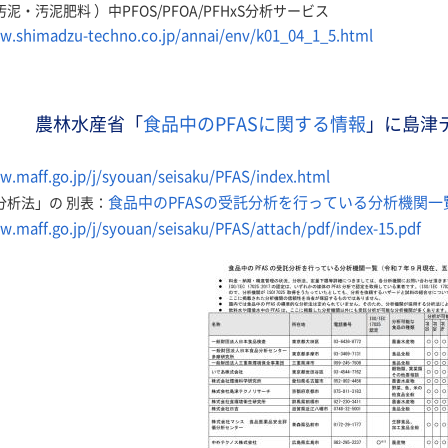
泥・汚泥肥料 ）中PFOS/PFOA/PFHxS分析サービス
w.shimadzu-techno.co.jp/annai/env/k01_04_1_5.html
農林水産省「
食品中のPFASに関する情報
」に島津
w.maff.go.jp/j/syouan/seisaku/PFAS/index.html
食品中のPFASの受託分析を行っている分析機関一覧（202
S分析法」の 別表：
w.maff.go.jp/j/syouan/seisaku/PFAS/attach/pdf/index-15.pdf