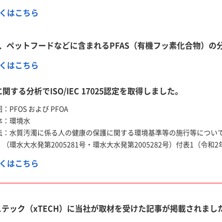
くはこちら
、ペットフードなどに含まれるPFAS（有機フッ素化合物）の
くはこちら
に関する分析でISO/IEC 17025認定を取得しました。
：PFOS および PFOA
体：環境水
法：水質汚濁に係る人の健康の保護に関する環境基準等の施行等につい
水発第2005281号・環水大水発第2005282号）付表1（令和2年
くはこちら
テック（xTECH）に当社が取材を受けた記事が掲載されまし