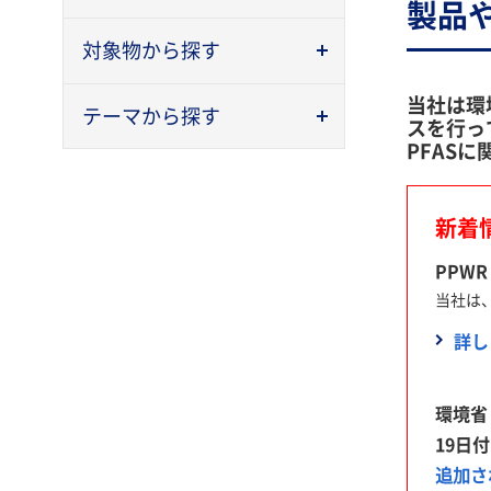
製品
対象物から探す
当社は環
テーマから探す
スを行っ
PFAS
新着
PPWR
当社は
詳し
環境省
19日
追加さ