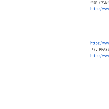
汚泥（下水汚
https://ww
https://ww
「3．PFA
https://ww