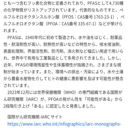
とも一つ含むフッ素化合物と定義されており、PFASとして4,730種
の化学物質がリストアップされています。代表的なものですと、ペ
ルフルオロオクタンスルホン酸（PFOS：CAS番号 1763-23-1）、ペ
ルフルオロオクタン酸（PFOA：CAS番号 335-67-1）などが挙げら
れます。
PFASは、1940年代に初めて製造され、水や油をはじく、耐薬品
性・耐溶剤性が高い、耐熱性が高いなどの特性から、撥水撥油剤、
表面処理剤、界面活性剤、防汚剤、消火剤など幅広い用途で用いら
れ、世界中で有用な工業製品として多用されてきました。しかし、
近年、PFASの環境残留性や生体蓄積性が指摘され、さまざまな規
制が始まっています。また、環境への排出・汚染により、水や土壌
から農畜水産物を介してヒトの健康に悪影響を及ぼす可能性が懸念
されています。
2023年12月には世界保健機関（WHO）の専門組織である国際が
ん研究機関（IARC）が、PFOAの発がん性を「可能性がある」から
2段階引き上げ「ある」に認定したと発表しました。
国際がん研究機関-IARC サイト
https://www.iarc.who.int/infographics/iarc-monographs-