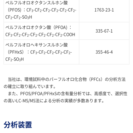
ペルフルオロオクタンスルホン酸
（PFOS) ：CF
-CF
-CF
-CF
-CF
-CF
-
1763-23-1
3
2
2
2
2
2
CF
-CF
-SO
H
2
2
3
ペルフルオロオクタン酸（PFOA) ：
335-67-1
CF
-CF
-CF
-CF
-CF
-CF
-CF
-COOH
3
2
2
2
2
2
2
ペルフルオロヘキサンスルホン酸
（PFHxS）：CF
-CF
-CF
-CF
-CF
-
355-46-4
3
2
2
2
2
CF
-SO
H
2
3
当社は、環境試料中のパーフルオロ化合物（PFCs）の分析方法
の確立に取り組んでいます。
また、PFOS/PFOA/PFHxSの含有量分析では、高感度で、選択性
の高いLC-MS/MS法による分析の実績が多数あります。
分析装置