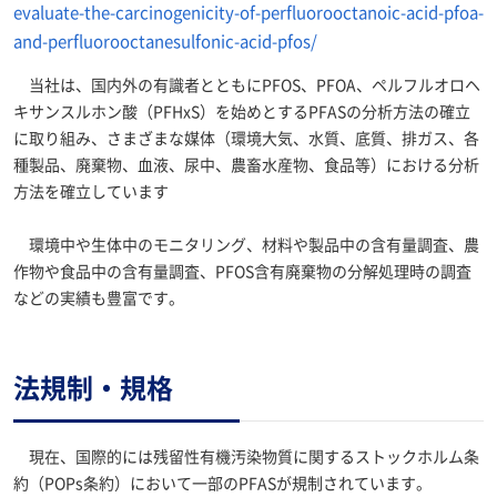
evaluate-the-carcinogenicity-of-perfluorooctanoic-acid-pfoa-
and-perfluorooctanesulfonic-acid-pfos/
当社は、国内外の有識者とともにPFOS、PFOA、ペルフルオロヘ
キサンスルホン酸（PFHxS）を始めとするPFASの分析方法の確立
に取り組み、さまざまな媒体（環境大気、水質、底質、排ガス、各
種製品、廃棄物、血液、尿中、農畜水産物、食品等）における分析
方法を確立しています
環境中や生体中のモニタリング、材料や製品中の含有量調査、農
作物や食品中の含有量調査、PFOS含有廃棄物の分解処理時の調査
などの実績も豊富です。
法規制・規格
現在、国際的には残留性有機汚染物質に関するストックホルム条
約（POPs条約）において一部のPFASが規制されています。