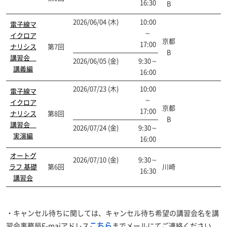
16:30
B
2026/06/04 (木)
10:00
電子線マ
～
イクロア
京都
17:00
ナリシス
第7回
開催終了
B
講習会
2026/06/05 (金)
9:30～
講義編
16:00
2026/07/23 (木)
10:00
電子線マ
～
イクロア
京都
17:00
ナリシス
第8回
申込終了
B
講習会
2026/07/24 (金)
9:30～
実演編
16:00
オートグ
2026/07/10 (金)
9:30～
ラフ 基礎
第6回
川崎
開催終了
16:30
講習会
・キャンセル待ちに関しては、キャンセル待ち希望の講習会名を講
こちら
習会事務局E-maiアドレス
までメールにてご連絡ください。