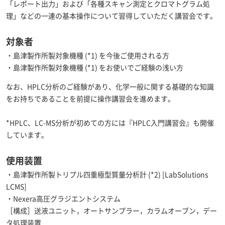
「レポート出力」および「各種スキャン測定とクロマトグラム処
理」などの一連の基本操作について習得していただく講習会です。
対象者
・島津製作所製対象機種 (*1) を今後ご使用される方
・島津製作所製対象機種 (*1) をお使いでご経験の浅い方
なお、HPLC分析のご経験があり、化学一般に関する基礎的な知識
をお持ちであることを前提に操作講習会を進めます。
*HPLC、LC-MS分析が初めての方には『HPLC入門講習会』も開催
しています。
使用装置
・島津製作所製トリプル四重極型質量分析計 (*2) [LabSolutions
LCMS]
・Nexera高圧グラジエントシステム
［構成］送液ユニット，オートサンプラー，カラムオーブン，デー
タ処理装置