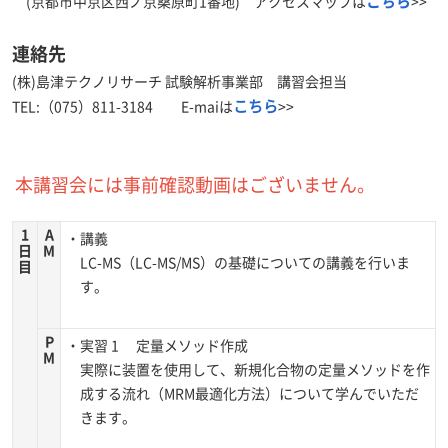
こちら
(京都市中京区西ノ京桑原町1番地) アクセスマップは
>>
連絡先
(株)島津テクノリサーチ 試験解析事業部 講習会担当
こちら
TEL:（075）811-3184 E-maiは
>>
本講習会には事前確認動画はございません。
1
A
・講義
日
M
LC-MS（LC-MS/MS）の基礎についての講義を行いま
目
す。
P
・実習 1 定量メソッド作成
M
実際に装置を使用して、新規化合物の定量メソッドを作
成する流れ（MRM最適化方法）について学んでいただ
きます。