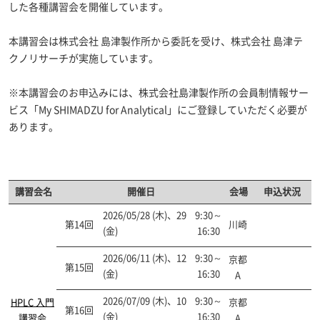
した各種講習会を開催しています。
本講習会は株式会社 島津製作所から委託を受け、株式会社 島津テ
クノリサーチが実施しています。
※本講習会のお申込みには、株式会社島津製作所の会員制情報サー
ビス「My SHIMADZU for Analytical」にご登録していただく必要が
あります。
講習会名
開催日
会場
申込状況
2026/05/28 (木)、29
9:30～
第14回
川崎
開催終了
(金)
16:30
2026/06/11 (木)、12
9:30～
京都
第15回
開催終了
(金)
16:30
A
2026/07/09 (木)、10
9:30～
HPLC 入門
京都
第16回
開催終了
(金)
16:30
講習会
A