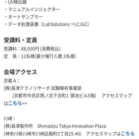
・UV検出器
・マニュアルインジェクター
・オートサンプラー
・データ処理装置（LabSolutions
LC/GC）
TM
受講料・定員
受講料：88,000円 (消費税込)
定 員：12名様(最少催行人数 2名様)
会場アクセス
京都 A：
(株)島津テクノリサーチ 試験解析事業部
(京都市中京区西ノ京下合町1 御池ビル5階) アクセスマップ
こちら
は
>>
川崎：
(株)島津製作所 Shimadzu Tokyo Innovation Plaza
こちら
(神奈川県川崎市川崎区殿町3丁目25-40) アクセスマップは