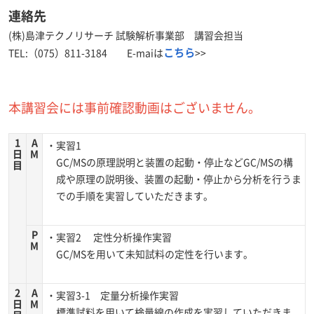
連絡先
(株)島津テクノリサーチ 試験解析事業部 講習会担当
こちら
TEL:（075）811-3184 E-maiは
>>
本講習会には事前確認動画はございません。
1
A
・実習1
日
M
GC/MSの原理説明と装置の起動・停止などGC/MSの構
目
成や原理の説明後、装置の起動・停止から分析を行うま
での手順を実習していただきます。
P
・実習2 定性分析操作実習
M
GC/MSを用いて未知試料の定性を行います。
2
A
・実習3-1 定量分析操作実習
日
M
標準試料を用いて検量線の作成を実習していただきま