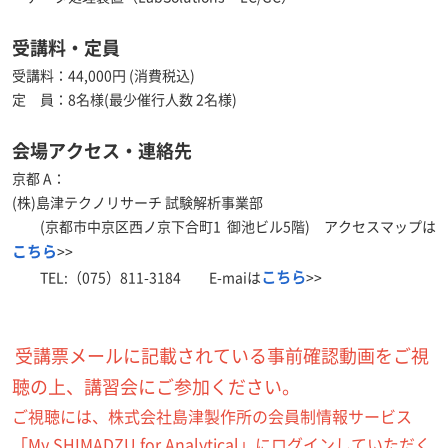
受講料・定員
受講料：44,000円 (消費税込)
定 員：8名様(最少催行人数 2名様)
会場アクセス・連絡先
京都 A：
(株)島津テクノリサーチ 試験解析事業部
(京都市中京区西ノ京下合町1 御池ビル5階) アクセスマップは
こちら
>>
こちら
TEL:（075）811-3184 E-maiは
>>
受講票メールに記載されている事前確認動画をご視
聴の上、講習会にご参加ください。
ご視聴には、株式会社島津製作所の会員制情報サービス
「My SHIMADZU for Analytical」にログインしていただく