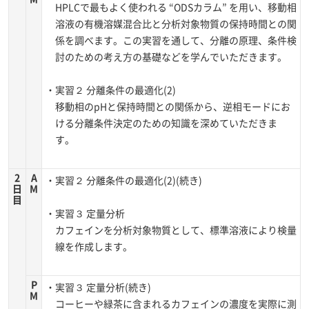
HPLCで最もよく使われる “ODSカラム” を用い、移動相
溶液の有機溶媒混合比と分析対象物質の保持時間との関
係を調べます。この実習を通して、分離の原理、条件検
討のための考え方の基礎などを学んでいただきます。
・実習２ 分離条件の最適化(2)
移動相のpHと保持時間との関係から、逆相モードにお
ける分離条件決定のための知識を深めていただきま
す。
2
A
・実習２ 分離条件の最適化(2)(続き)
日
M
目
・実習３ 定量分析
カフェインを分析対象物質として、標準溶液により検量
線を作成します。
P
・実習３ 定量分析(続き)
M
コーヒーや緑茶に含まれるカフェインの濃度を実際に測