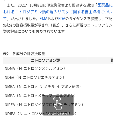
医薬品に
また、2021年10月8日に厚生労働省より関連する通知「
おけるニトロソアミン類の混入リスクに関する自主点検につい
て
EMA
FDA
」が出されました。
および
のガイダンスを参照し、下記
9成分の許容摂取量が示され（表2）、さらに新規のニトロソアミン
類の評価についても言及されています。
表2 各成分の許容摂取量
ニトロソアミン類
許
NDMA（Ｎ-ニトロソジメチルアミン）
NDEA（Ｎ-ニトロソジエチルアミン）
NMBA（Ｎ-ニトロソ-Ｎ-メチル-４-アミノ酪酸）
NMPA（Ｎ-ニトロソメチルフェニルアミン）
NIPEA（Ｎ-ニトロソイソプロピルエチルアミン）
NDIPA（Ｎ-ニトロソジイソプロピルアミン）
スクロールできます