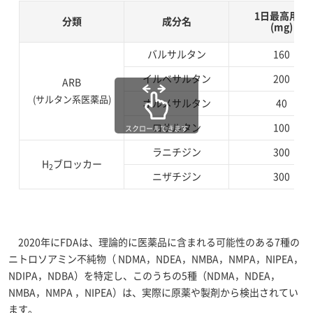
1日最高用量
分類
成分名
(mg)
バルサルタン
160
イルベサルタン
200
ARB
(サルタン系医薬品)
オルメサルタン
40
ロサルタン
100
スクロールできます
ラニチジン
300
H
ブロッカー
2
ニザチジン
300
2020年にFDAは、理論的に医薬品に含まれる可能性のある7種の
ニトロソアミン不純物（ NDMA，NDEA，NMBA，NMPA，NIPEA，
NDIPA，NDBA）を特定し、このうちの5種（NDMA，NDEA，
NMBA，NMPA ，NIPEA）は、実際に原薬や製剤から検出されてい
ます。