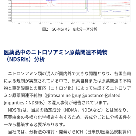
図2 GC-MS/MS 8成分一斉分析
医薬品中のニトロソアミン原薬関連不純物
（NDSRIs）分析
ニトロソアミン類の混入が国内外で大きな問題となり、各国当局
による規制が実施されている中で、原薬自身または原薬関連の不純
物と亜硝酸類との反応（ニトロソ化）によって生成するニトロソア
ミン原薬関連不純物（
N
itrosamine
D
rug
S
ubstance-
R
elated
I
mpurities：NDSRIs）の混入事例が報告されています。
NDSRIsは、当局の指定成分（NDMA，NDEAなど）とは異なり、
原薬由来の多様な化学構造を有するため、各成分ごとに分析条件を
一から構築する必要があります。
当社では、分析法の検討・開発からICH（日米EU医薬品規制調和