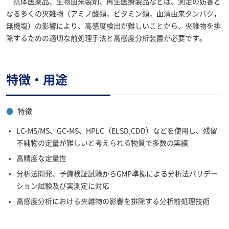
抗体医薬品、生物由来製剤、再生医療製品などは、測定の妨害と
なる多くの夾雑物（アミノ酸類，ビタミン類，血清由来タンパク，
無機塩）の影響により、高感度検出が難しいことから、夾雑物を排
除するための適切な前処理手法と高感度分析装置が必要です。
特徴・用途
●
特徴
LC-MS/MS、GC-MS、HPLC（ELSD,CDD）などを使用し、残留
不純物の定量が難しいと考えられる物質で多数の実績
高精度な定量性
分析法開発、予備検証試験からGMP準拠による分析法バリデー
ション試験及び実測定に対応
高感度分析における夾雑物の影響を排除する分析前処理技術