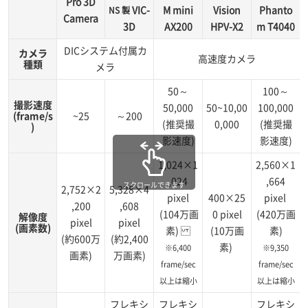
Pro 3D
VIC-
M mini
Vision
Phanto
NS 製
Camera
3D
AX200
HPV-X2
m T4040
DICシステム付属カ
カメラ
高速度カメラ
種類
メラ
50～
100～
撮影速度
50,000
50~10,00
100,000
(frame/s
~25
～200
(推奨撮
0,000
(推奨撮
)
影速度)
影速度)
1,024×1
2,560×1
,024
,664
スクロールできます
2,752×2
5,328×4
pixel
400×25
pixel
,200
,608
(104万画
0 pixel
(420万画
解像度
pixel
pixel
(画素数)
素)
(10万画
素)
(約600万
(約2,400
素)
※6,400
※9,350
画素)
万画素)
frame/sec
frame/sec
以上は縮小
以上は縮小
フレキシ
フレキシ
フレキシ