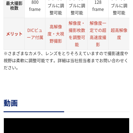
800
128
最大撮影
ブルに調
ブルに調
ブルに調
枚数
frame
frame
整可能
整可能
整可能
解像度・
解像度一
高解像
DICビュ
撮影枚数
定での超
超高解像
メリット
度・大視
ーア付属
を調整可
高速度撮
度
野撮影
能
影
※さまざまなカメラ、レンズをとりそろえていますので撮影速度や
視野は柔軟に調整可能です。詳細は当社担当者までお問い合わせく
ださい。
動画